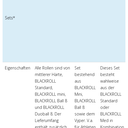
Sets*
Eigenschaften
Alle Rollen sind von
Set
Dieses Set
mittlerer Härte,
bestehend
besteht
BLACKROLL
aus
wahlweise
Standard,
BLACKROLL
aus der
BLACKROLL mini,
Mini,
BLACKROLL
BLACKROLL Ball 8
BLACKROLL
Standard
und BLACKROLL
Ball 8
oder
Duoball 8. Der
sowie dem
BLACKROLL
Lieferumfang
Vyper. V.a.
Med in
enthält zusätzlich
für Athleten
Kombination