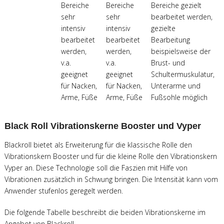
Bereiche
Bereiche
Bereiche gezielt
sehr
sehr
bearbeitet werden,
intensiv
intensiv
gezielte
bearbeitet
bearbeitet
Bearbeitung
werden,
werden,
beispielsweise der
v.a.
v.a.
Brust- und
geeignet
geeignet
Schultermuskulatur,
für Nacken,
für Nacken,
Unterarme und
Arme, Füße
Arme, Füße
Fußsohle möglich
Black Roll Vibrationskerne Booster und Vyper
Blackroll bietet als Erweiterung für die klassische Rolle den
Vibrationskern Booster und für die kleine Rolle den Vibrationskern
Vyper an. Diese Technologie soll die Faszien mit Hilfe von
Vibrationen zusätzlich in Schwung bringen. Die Intensität kann vom
Anwender stufenlos geregelt werden.
Die folgende Tabelle beschreibt die beiden Vibrationskerne im
Angebot von Blackroll.