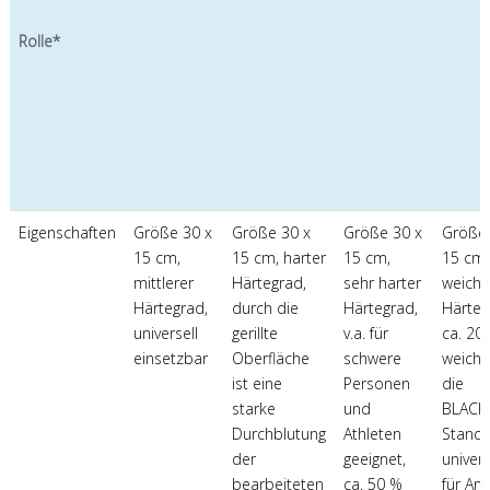
Rolle*
Eigenschaften
Größe 30 x
Größe 30 x
Größe 30 x
Größe 
15 cm,
15 cm, harter
15 cm,
15 cm,
mittlerer
Härtegrad,
sehr harter
weiche
Härtegrad,
durch die
Härtegrad,
Härteg
universell
gerillte
v.a. für
ca. 20
einsetzbar
Oberfläche
schwere
weiche
ist eine
Personen
die
starke
und
BLACK
Durchblutung
Athleten
Standa
der
geeignet,
univers
bearbeiteten
ca. 50 %
für An