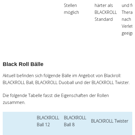
Stellen
härter als
und fü
möglich
BLACKROLL
Therap
Standard
nach
Verlet
geeign
Black Roll Bälle
Aktuell befinden sich folgende Bälle im Angebot von Blackroll:
BLACKROLL Ball, BLACKROLL Duoball und der BLACKROLL Twister.
Die folgende Tabelle fasst die Eigenschaften der Rollen
zusammen.
BLACKROLL
BLACKROLL
BLACKROLL Twister
Ball 12
Ball 8