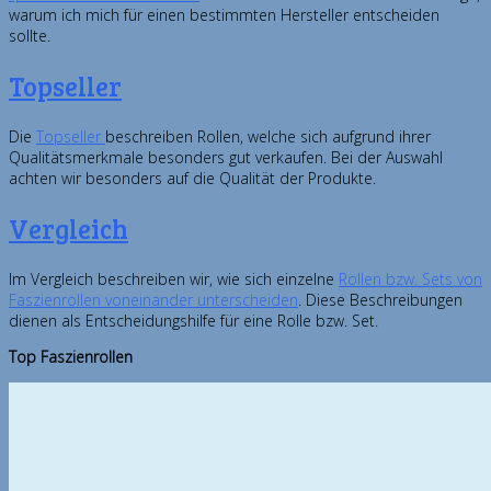
warum ich mich für einen bestimmten Hersteller entscheiden
sollte.
Topseller
Die
Topseller
beschreiben Rollen, welche sich aufgrund ihrer
Qualitätsmerkmale besonders gut verkaufen. Bei der Auswahl
achten wir besonders auf die Qualität der Produkte.
Vergleich
Im Vergleich beschreiben wir, wie sich einzelne
Rollen bzw. Sets von
Faszienrollen voneinander unterscheiden
. Diese Beschreibungen
dienen als Entscheidungshilfe für eine Rolle bzw. Set.
Top Faszienrollen