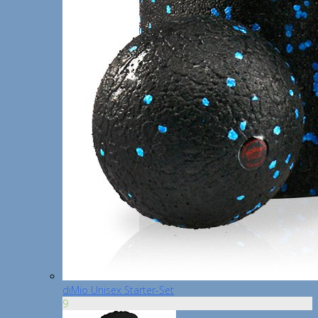
diMio Unisex Starter-Set
9