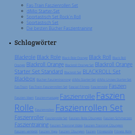
Fas-Train Faszienrollen Set
diMio Starter-Set
Sportastisch Set Rock´n Roll
Sportastisch Set
Die besten Bücher Faszientraining
Schlagwörter
Blackrole
Black Role
Black Roll
Black Role Orange
Black Roll
Blackroll Orange
Blackroll Orange
Orange
Blackroll Orange Set
Starter Set Standard
BLACKROLL Set
Blackroll Set
Blackbox
Bücher Faszientraining
diMio Starter-Set
diMio Unisex Starter-Set
Faszien
Fas-Train
Fas-Train Faszienrollen Set
Fascial Fitness
Fascienrolle
Faszien
Faszienrolle
Faszien lösen
Faszienmassage
Rolle
Faszienrollen Set
Faszienrollen
Faszienroller
Faszienrolle Set
Faszien Rolle Übungen
Faszien Schmerzen
Faszientraining
Faszien Training Video
Faszien Training Übungen
Faszien verklebt
Faszien Yoga
Faszien Übungen
Fazien
Fitnessrolle
Fitness Rolle