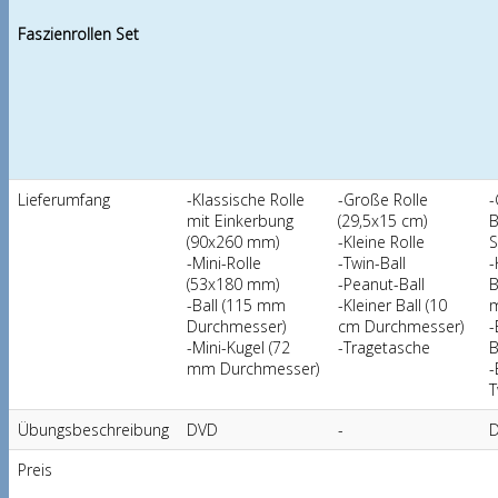
Faszienrollen Set
Lieferumfang
-Klassische Rolle
-Große Rolle
-
mit Einkerbung
(29,5x15 cm)
B
(90x260 mm)
-Kleine Rolle
S
-Mini-Rolle
-Twin-Ball
-
(53x180 mm)
-Peanut-Ball
B
-Ball (115 mm
-Kleiner Ball (10
m
Durchmesser)
cm Durchmesser)
-
-Mini-Kugel (72
-Tragetasche
B
mm Durchmesser)
-
T
Übungsbeschreibung
DVD
-
D
Preis