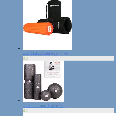
Sportastisch Set Rock´n Roll
8.8
Liebscher und Bracht Set
8.2