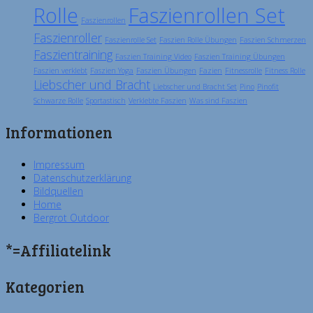
Rolle
Faszienrollen Set
Faszienrollen
Faszienroller
Faszienrolle Set
Faszien Rolle Übungen
Faszien Schmerzen
Faszientraining
Faszien Training Video
Faszien Training Übungen
Faszien verklebt
Faszien Yoga
Faszien Übungen
Fazien
Fitnessrolle
Fitness Rolle
Liebscher und Bracht
Liebscher und Bracht Set
Pino
Pinofit
Schwarze Rolle
Sportastisch
Verklebte Faszien
Was sind Faszien
Informationen
Impressum
Datenschutzerklärung
Bildquellen
Home
Bergrot Outdoor
*=Affiliatelink
Kategorien