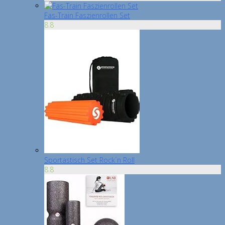
Fas-Train Faszienrollen Set
8.8
Sportastisch Set Rock´n Roll
8.8