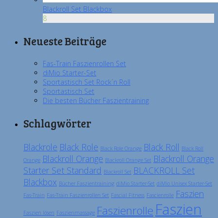
Blackroll Set Blackbox
8
Neueste Beiträge
Fas-Train Faszienrollen Set
diMio Starter-Set
Sportastisch Set Rock´n Roll
Sportastisch Set
Die besten Bücher Faszientraining
Schlagwörter
Blackrole
Black Role
Black Roll
Black Role Orange
Black Roll
Blackroll Orange
Blackroll Orange
Orange
Blackroll Orange Set
Starter Set Standard
BLACKROLL Set
Blackroll Set
Blackbox
Bücher Faszientraining
diMio Starter-Set
diMio Unisex Starter-Set
Faszien
Fas-Train
Fas-Train Faszienrollen Set
Fascial Fitness
Fascienrolle
Faszien
Faszienrolle
Faszien lösen
Faszienmassage