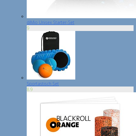
diMio Unisex Starter-Set
9
Sportastisch Set
8.9