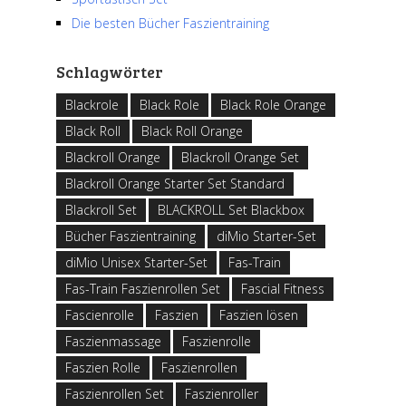
Die besten Bücher Faszientraining
Schlagwörter
Blackrole
Black Role
Black Role Orange
Black Roll
Black Roll Orange
Blackroll Orange
Blackroll Orange Set
Blackroll Orange Starter Set Standard
Blackroll Set
BLACKROLL Set Blackbox
Bücher Faszientraining
diMio Starter-Set
diMio Unisex Starter-Set
Fas-Train
Fas-Train Faszienrollen Set
Fascial Fitness
Fascienrolle
Faszien
Faszien lösen
Faszienmassage
Faszienrolle
Faszien Rolle
Faszienrollen
Faszienrollen Set
Faszienroller