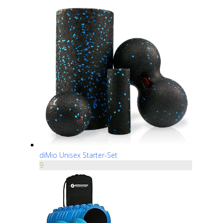
diMio Unisex Starter-Set
9