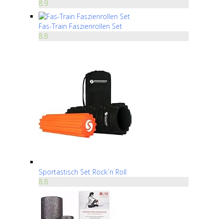
8.9
Fas-Train Faszienrollen Set
8.8
Sportastisch Set Rock´n Roll
8.8