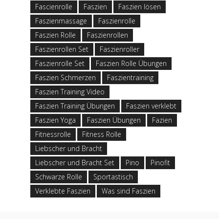
Fascienrolle
Faszien
Faszien lösen
Faszienmassage
Faszienrolle
Faszien Rolle
Faszienrollen
Faszienrollen Set
Faszienroller
Faszienrolle Set
Faszien Rolle Übungen
Faszien Schmerzen
Faszientraining
Faszien Training Video
Faszien Training Übungen
Faszien verklebt
Faszien Yoga
Faszien Übungen
Fazien
Fitnessrolle
Fitness Rolle
Liebscher und Bracht
Liebscher und Bracht Set
Pino
Pinofit
Schwarze Rolle
Sportastisch
Verklebte Faszien
Was sind Faszien