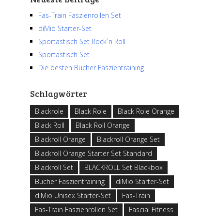
Fas-Train Faszienrollen Set
diMio Starter-Set
Sportastisch Set Rock´n Roll
Sportastisch Set
Die besten Bücher Faszientraining
Schlagwörter
Blackrole
Black Role
Black Role Orange
Black Roll
Black Roll Orange
Blackroll Orange
Blackroll Orange Set
Blackroll Orange Starter Set Standard
Blackroll Set
BLACKROLL Set Blackbox
Bücher Faszientraining
diMio Starter-Set
diMio Unisex Starter-Set
Fas-Train
Fas-Train Faszienrollen Set
Fascial Fitness